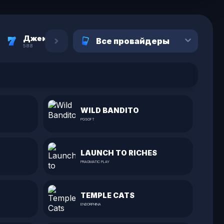
Джекпот
Бонусная покупка
Бак
Все провайдеры
588
1286
243
WILD BANDITO
PGSOFT
LAUNCH TO RICHES
PRAGMATIC PLAY
TEMPLE CATS
ENDORPHINA