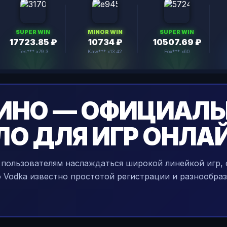
SUPER WIN
MINOR WIN
SUPER WIN
17723.85 ₽
10734 ₽
10507.69 ₽
Tes*** x79.3
Kaw*** x13.42
Fox*** x60
ЗИНО — ОФИЦИАЛЬ
ЛО ДЛЯ ИГР ОНЛА
 пользователям наслаждаться широкой линейкой игр,
о Vodka известно простотой регистрации и разнообр