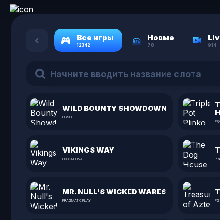
Все игры
Новые
Liv
12342
78
914
T
WILD BOUNTY SHOWDOWN
H
PGSOFT
PR
VIKINGS WAY
T
ENDORPHINA
PR
MR. NULL'S WICKED WARES
T
PRAGMATIC PLAY
PG