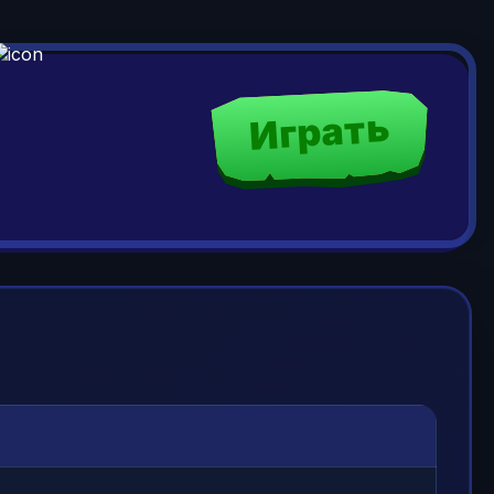
Играть