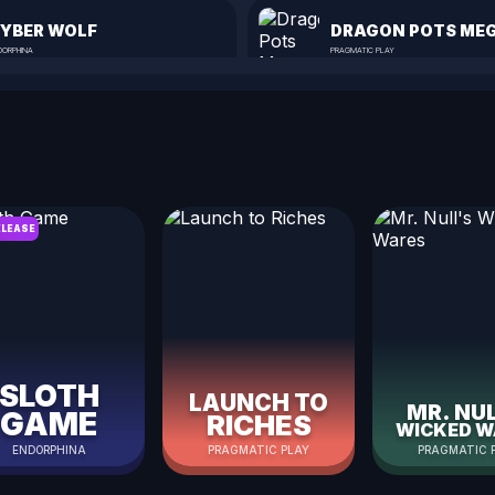
YBER WOLF
DRAGON POTS ME
DORPHINA
PRAGMATIC PLAY
OKI'S DESCENDANTS
TIKITOPIA BOOST
ОЗМОЖНО ИГРА НЕДОСТУПНА В LV
HACKSAW GAMING
LASH OF GODS: ANUBIS
BURNING HELL 30
S HADES
Sloth Game
Launch to Riches
ELEASE
ENDORPHINA
AMING
WEET BONANZA 2500
ROYAL XMASS 2
AGMATIC PLAY
ENDORPHINA
SLOTH
GATES OF OLYMPU
LAUNCH TO
YSE OF THE MIGHTY GODS
MR. NUL
GAME
SCATTER
RICHES
WICKED W
ETOUCH
PRAGMATIC PLAY
ENDORPHINA
PRAGMATIC PLAY
PRAGMATIC 