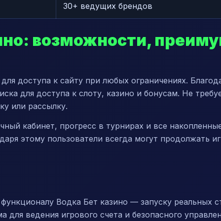
30+ ведущих брендов
ино: возможности, преиму
 для доступа к сайту при любых ограничениях. Благод
ска для доступа к слоту, казино и бонусам. Не требу
ку или рассылку.
чный кабинет, прогресс в турнирах и все накопленны
одаря этому пользователи всегда могут продолжать иг
 функционалу Водка Бет казино — запуску реальных с
 для ведения игрового счета и безопасного управле